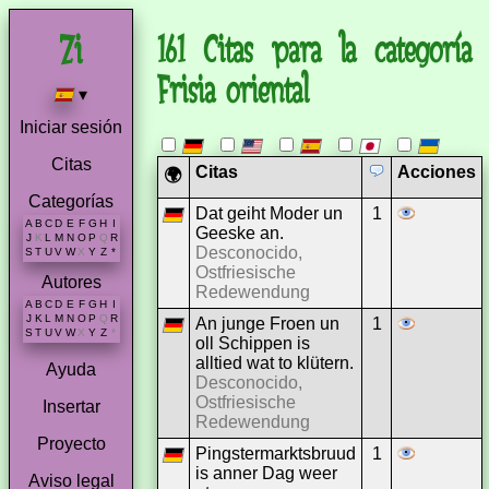
161 Citas para la categoría
Frisia oriental
▾
Iniciar sesión
Citas
Citas
Acciones
🌍
Categorías
Dat geiht Moder un
1
A
B
C
D
E
F
G
H
I
Geeske an.
J
K
L
M
N
O
P
Q
R
Desconocido,
S
T
U
V
W
X
Y
Z
*
Ostfriesische
Autores
Redewendung
A
B
C
D
E
F
G
H
I
J
K
L
M
N
O
P
Q
R
An junge Froen un
1
S
T
U
V
W
X
Y
Z
*
oll Schippen is
alltied wat to klütern.
Ayuda
Desconocido,
Ostfriesische
Insertar
Redewendung
Proyecto
Pingstermarktsbruud
1
is anner Dag weer
Aviso legal