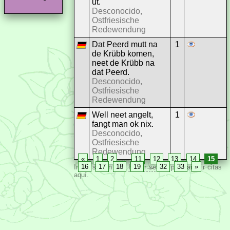
ut.
Desconocido,
Ostfriesische
Redewendung
Dat Peerd mutt na
1
de Krübb komen,
neet de Krübb na
dat Peerd.
Desconocido,
Ostfriesische
Redewendung
Well neet angelt,
1
fangt man ok nix.
Desconocido,
Ostfriesische
Redewendung
«
1
2
…
11
12
13
14
15
16
17
18
19
…
32
33
»
Inicia sesión con
Iniciar sesión
para añadir citas
aquí.