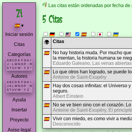
Las citas están ordenadas por fecha de 
5 Citas
▾
Iniciar sesión
Citas
🌍
Citas
No hay historia muda. Por mucho que
Categorías
la mientan, la historia humana se nieg
A
B
C
D
E
F
G
H
I
Eduardo Galeano, Las venas abiertas
J
K
L
M
N
O
P
Q
R
S
T
U
V
W
X
Y
Z
*
Lo que otros han logrado, se puede lo
Autores
Antoine de Saint-Exupéry
A
B
C
D
E
F
G
H
I
Hay dos cosas infinitas: el Universo y
J
K
L
M
N
O
P
Q
R
S
T
U
V
W
X
Y
Z
*
seguro.
Albert Einstein
Ayuda
No se ve bien sino con el corazón. Lo 
Insertar
Antoine de Saint-Exupéry, El principit
Vivir con miedo, es como vivir a medi
Proyecto
Desconocido
Aviso legal