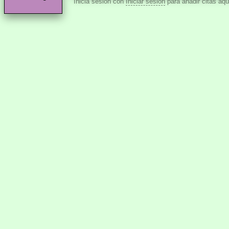
Inicia sesión con
Iniciar sesión
para añadir citas aqu