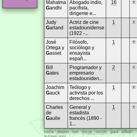
Mahatma
Abogado indio,
16
G
andhi
pacifista,
dirigente e...
Judy
Actriz de cine
1
G
arland
estadounidense
(1922 -...
José
Filósofo,
1
Ortega y
sociólogo y
G
asset
ensayista
españ...
Bill
Programador y
2
G
ates
empresario
estadouniden...
Joachim
Teólogo y
1
G
auck
activista por los
derechos ...
Charles
General y
1
de
estadista
G
aulle
francés (1890 -
1...
Inicia sesión con
Iniciar sesión
para añadir
autores aquí.