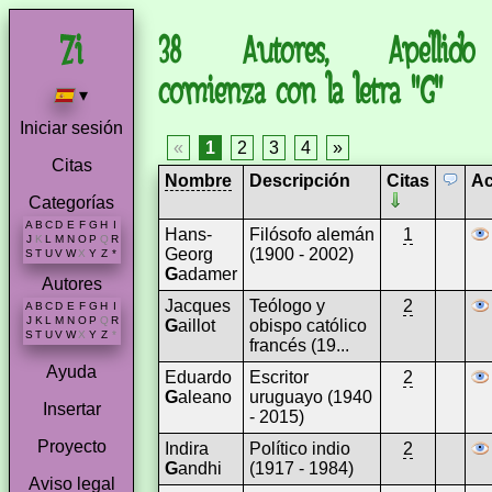
38 Autores, Apellido
comienza con la letra "G"
▾
Iniciar sesión
«
1
2
3
4
»
Citas
Nombre
Descripción
Citas
Ac
Categorías
A
B
C
D
E
F
G
H
I
Hans-
Filósofo alemán
1
J
K
L
M
N
O
P
Q
R
Georg
(1900 - 2002)
S
T
U
V
W
X
Y
Z
*
G
adamer
Autores
Jacques
Teólogo y
2
A
B
C
D
E
F
G
H
I
J
K
L
M
N
O
P
Q
R
G
aillot
obispo católico
S
T
U
V
W
X
Y
Z
*
francés (19...
Ayuda
Eduardo
Escritor
2
G
aleano
uruguayo (1940
Insertar
- 2015)
Proyecto
Indira
Político indio
2
G
andhi
(1917 - 1984)
Aviso legal