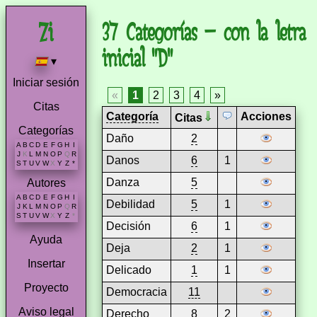
37 Categorías – con la letra
inicial "D"
▾
Iniciar sesión
«
1
2
3
4
»
Citas
Categoría
Acciones
Citas
Categorías
Daño
2
A
B
C
D
E
F
G
H
I
J
K
L
M
N
O
P
Q
R
Danos
6
1
S
T
U
V
W
X
Y
Z
*
Danza
5
Autores
A
B
C
D
E
F
G
H
I
Debilidad
5
1
J
K
L
M
N
O
P
Q
R
S
T
U
V
W
X
Y
Z
*
Decisión
6
1
Ayuda
Deja
2
1
Insertar
Delicado
1
1
Proyecto
Democracia
11
Aviso legal
Derecho
8
2