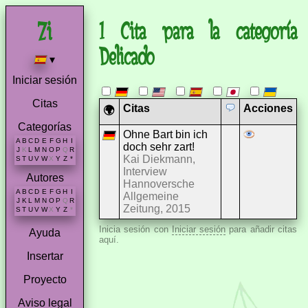
1 Cita para la categoría
Delicado
▾
Iniciar sesión
Citas
Citas
Acciones
🌍
Categorías
Ohne Bart bin ich
A
B
C
D
E
F
G
H
I
doch sehr zart!
J
K
L
M
N
O
P
Q
R
Kai Diekmann,
S
T
U
V
W
X
Y
Z
*
Interview
Autores
Hannoversche
A
B
C
D
E
F
G
H
I
Allgemeine
J
K
L
M
N
O
P
Q
R
Zeitung, 2015
S
T
U
V
W
X
Y
Z
*
Inicia sesión con
Iniciar sesión
para añadir citas
Ayuda
aquí.
Insertar
Proyecto
Aviso legal