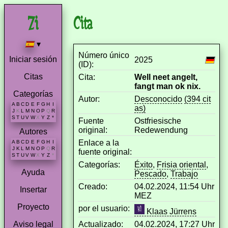
Cita
▾
Número único
Iniciar sesión
2025
(ID):
Citas
Cita:
Well neet angelt,
fangt man ok nix.
Categorías
Autor:
Desconocido
(394 cit
A
B
C
D
E
F
G
H
I
as)
J
K
L
M
N
O
P
Q
R
S
T
U
V
W
X
Y
Z
*
Fuente
Ostfriesische
original:
Redewendung
Autores
Enlace a la
A
B
C
D
E
F
G
H
I
J
K
L
M
N
O
P
Q
R
fuente original:
S
T
U
V
W
X
Y
Z
*
Categorías:
Éxito
,
Frisia oriental
,
Ayuda
Pescado
,
Trabajo
Creado:
04.02.2024, 11:54 Uhr
Insertar
MEZ
Proyecto
por el usuario:
Klaas Jürrens
Actualizado:
04.02.2024, 17:27 Uhr
Aviso legal