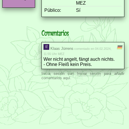
MEZ
Público:
Sí
Comentarios
Klaas Jürrens
comentado en 04.02.2024,
11:55 Uhr MEZ
Wer nicht angelt, fängt auch nichts.
- Ohne Fleiß kein Preis.
Inicia sesión con
Iniciar sesión
para añadir
comentarios aquí.