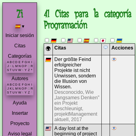
41 Citas para la categoría
Programación
▾
Iniciar sesión
Citas
Citas
Acciones
🌍
Categorías
Der größte Feind
A
B
C
D
E
F
G
H
I
erfolgreicher
J
K
L
M
N
O
P
Q
R
Projekte ist nicht
S
T
U
V
W
X
Y
Z
*
Unwissen, sondern
Autores
die Illusion von
A
B
C
D
E
F
G
H
I
Wissen.
J
K
L
M
N
O
P
Q
R
Desconocido, Wie
S
T
U
V
W
X
Y
Z
*
„langsames Denken”
Ayuda
ein Projekt
beschleunigt,
Insertar
projektManagement
aktuell, 2017
Proyecto
A day lost at the
beginning of project
Aviso legal