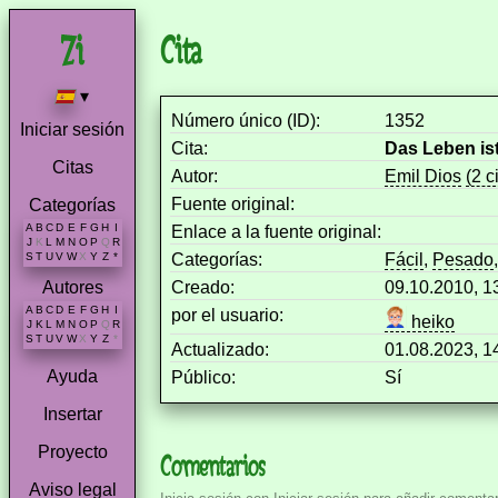
Cita
▾
Número único (ID):
1352
Iniciar sesión
Cita:
Das Leben ist
Citas
Autor:
Emil Dios
(2 c
Fuente original:
Categorías
A
B
C
D
E
F
G
H
I
Enlace a la fuente original:
J
K
L
M
N
O
P
Q
R
Categorías:
Fácil
,
Pesado
S
T
U
V
W
X
Y
Z
*
Creado:
09.10.2010, 
Autores
A
B
C
D
E
F
G
H
I
por el usuario:
heiko
J
K
L
M
N
O
P
Q
R
S
T
U
V
W
X
Y
Z
*
Actualizado:
01.08.2023, 
Ayuda
Público:
Sí
Insertar
Proyecto
Comentarios
Aviso legal