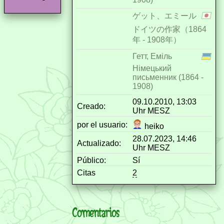
ゲット、エミール
ドイツの作家（1864
年 - 1908年）
Гетт, Еміль
Німецький
письменник (1864 -
1908)
09.10.2010, 13:03
Creado:
Uhr MESZ
por el usuario:
heiko
28.07.2023, 14:46
Actualizado:
Uhr MESZ
Público:
Sí
Citas
2
Comentarios