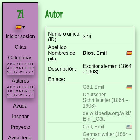
Autor
▾
Número único
Iniciar sesión
374
(ID):
Citas
Apellido,
Nombres de
Dios, Emil
Categorías
pila:
A
B
C
D
E
F
G
H
I
Escritor alemán (1864
Descripción:
J
K
L
M
N
O
P
Q
R
- 1908)
S
T
U
V
W
X
Y
Z
*
Enlace:
Autores
Gött, Emil
A
B
C
D
E
F
G
H
I
J
K
L
M
N
O
P
Q
R
Deutscher
S
T
U
V
W
X
Y
Z
*
Schriftsteller (1864 –
1908)
Ayuda
de.wikipedia.org/wiki/
Insertar
Emil_Gött
Gött, Emil
Proyecto
German writer (1864 -
Aviso legal
1908)