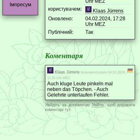
Uhr MEZ
Імпресум
користувачем:
Klaas Jürrens
Оновлено:
04.02.2024, 17:28
Uhr MEZ
Публічний:
Так
Коментаря
Klaas Jürrens
прокоментували 04.02.2024,
11:20 Uhr MEZ
Auch kluge Leute pinkeln mal
neben das Töpchen. - Auch
Gelehrte unterlaufen Fehler.
Увійдіть за допомогою
Увійти
, щоб додавати
коментарі тут.