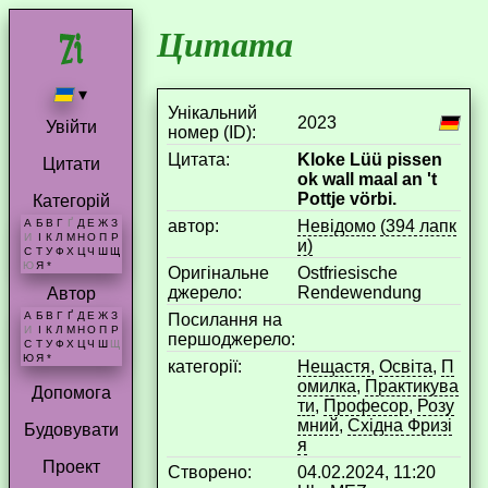
Цитата
▾
Унікальний
2023
Увійти
номер (ID):
Цитата:
Kloke Lüü pissen
Цитати
ok wall maal an 't
Pottje vörbi.
Категорій
aвтор:
Невідомо
(394 лапк
А
Б
В
Г
Ґ
Д
Е
Ж
З
И
І
К
Л
М
Н
О
П
Р
и)
С
Т
У
Ф
Х
Ц
Ч
Ш
Щ
Ю
Я
*
Оригінальне
Ostfriesische
джерело:
Rendewendung
Автор
А
Б
В
Г
Ґ
Д
Е
Ж
З
Посилання на
И
І
К
Л
М
Н
О
П
Р
першоджерело:
С
Т
У
Ф
Х
Ц
Ч
Ш
Щ
Ю
Я
*
категорії:
Нещастя
,
Освіта
,
П
омилка
,
Практикува
Допомога
ти
,
Професор
,
Розу
мний
,
Східна Фризі
Будовувати
я
Проект
Створено:
04.02.2024, 11:20