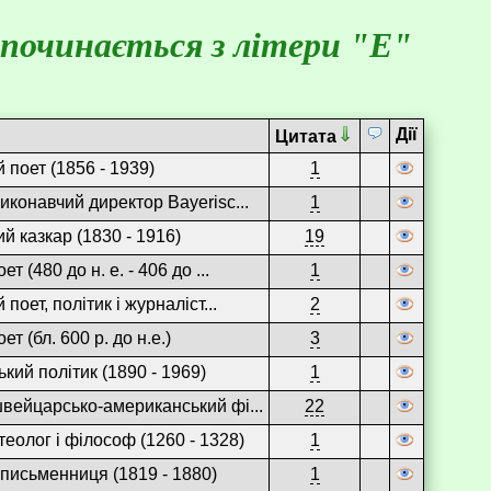
 починається з літери "Е"
Дії
Цитата
 поет (1856 - 1939)
1
иконавчий директор Bayerisc...
1
й казкар (1830 - 1916)
19
т (480 до н. е. - 406 до ...
1
 поет, політик і журналіст...
2
ет (бл. 600 р. до н.е.)
3
кий політик (1890 - 1969)
1
вейцарсько-американський фі...
22
теолог і філософ (1260 - 1328)
1
 письменниця (1819 - 1880)
1