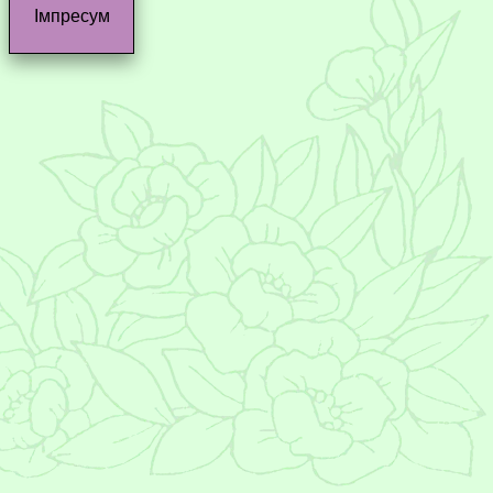
Імпресум