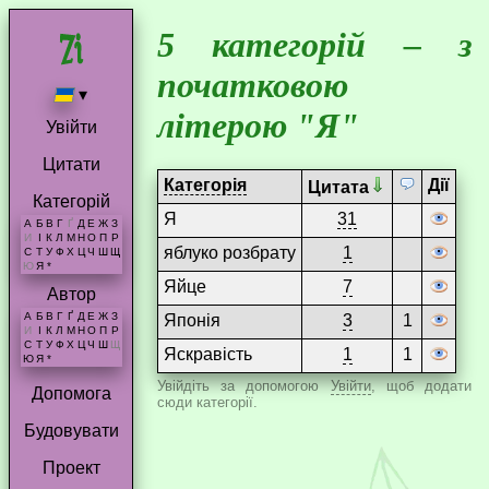
5 категорій – з
початковою
▾
літерою "Я"
Увійти
Цитати
Категорія
Дії
Цитата
Категорій
Я
31
А
Б
В
Г
Ґ
Д
Е
Ж
З
И
І
К
Л
М
Н
О
П
Р
яблуко розбрату
1
С
Т
У
Ф
Х
Ц
Ч
Ш
Щ
Ю
Я
*
Яйце
7
Автор
А
Б
В
Г
Ґ
Д
Е
Ж
З
Японія
3
1
И
І
К
Л
М
Н
О
П
Р
С
Т
У
Ф
Х
Ц
Ч
Ш
Щ
Яскравість
1
1
Ю
Я
*
Увійдіть за допомогою
Увійти
, щоб додати
Допомога
сюди категорії.
Будовувати
Проект