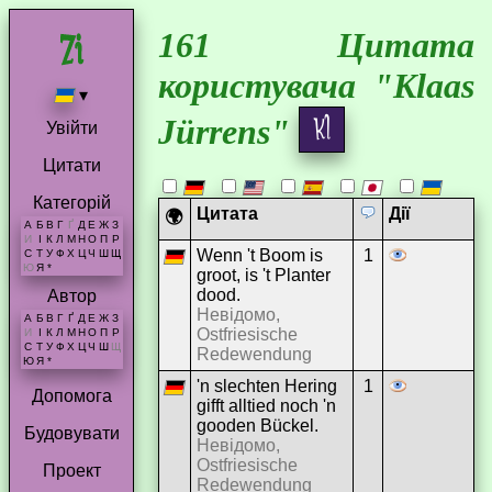
161 Цитата
користувача "Klaas
▾
Jürrens"
Увійти
Цитати
Категорій
Цитата
Дії
🌍
А
Б
В
Г
Ґ
Д
Е
Ж
З
И
І
К
Л
М
Н
О
П
Р
Wenn 't Boom is
1
С
Т
У
Ф
Х
Ц
Ч
Ш
Щ
Ю
Я
*
groot, is 't Planter
dood.
Автор
Невідомо,
А
Б
В
Г
Ґ
Д
Е
Ж
З
Ostfriesische
И
І
К
Л
М
Н
О
П
Р
С
Т
У
Ф
Х
Ц
Ч
Ш
Щ
Redewendung
Ю
Я
*
'n slechten Hering
1
Допомога
gifft alltied noch 'n
gooden Bückel.
Будовувати
Невідомо,
Ostfriesische
Проект
Redewendung