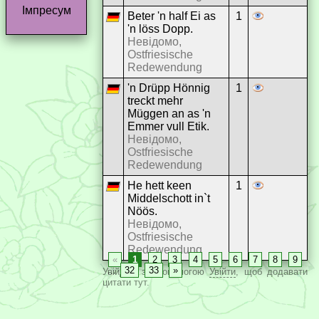
Імпресум
Beter 'n half Ei as
1
'n löss Dopp.
Невідомо,
Ostfriesische
Redewendung
'n Drüpp Hönnig
1
treckt mehr
Müggen an as 'n
Emmer vull Etik.
Невідомо,
Ostfriesische
Redewendung
He hett keen
1
Middelschott in`t
Nöös.
Невідомо,
Ostfriesische
Redewendung
«
1
2
3
4
5
6
7
8
9
…
32
33
»
Увійдіть за допомогою
Увійти
, щоб додавати
цитати тут.