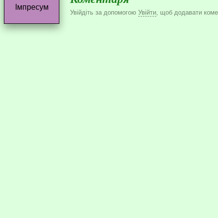
Імпресум
Увійдіть за допомогою
Увійти
, щоб додавати комен