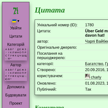
Цитата
▾
Унікальний номер (ID):
1780
Увійти
Цитата:
Über Geld m
davon hat!
Цитати
aвтор:
Чарлі Вайбе
Категорій
Оригінальне джерело:
А
Б
В
Г
Ґ
Д
Е
Ж
З
И
І
К
Л
М
Н
О
П
Р
Посилання на
С
Т
У
Ф
Х
Ц
Ч
Ш
Щ
першоджерело:
Ю
Я
*
категорії:
Багатство
,
Г
Автор
Створено:
20.09.2016,
А
Б
В
Г
Ґ
Д
Е
Ж
З
И
І
К
Л
М
Н
О
П
Р
користувачем:
С
Т
У
Ф
Х
Ц
Ч
Ш
Щ
charly
Ю
Я
*
Оновлено:
01.08.2023,
Допомога
Публічний:
Так
Будовувати
Проект
Коментаря