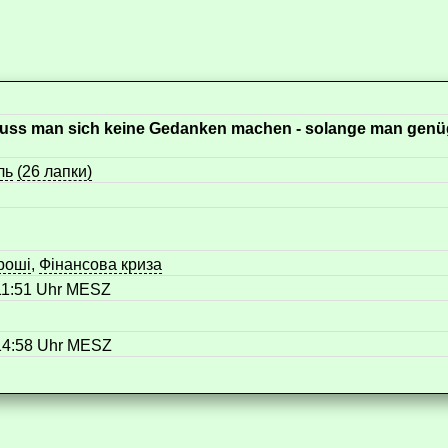
uss man sich keine Gedanken machen - solange man gen
ль
(26 лапки)
роші
,
Фінансова криза
 11:51 Uhr MESZ
 14:58 Uhr MESZ