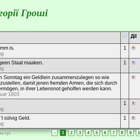
орії Гроші
Дії
umm is.
1
ng
 geen Staat maaken.
1
ng
den Sonntag ein Geldlein zusammenzulegen so wie
zustellen, damit jenen fremden Armen, die sich durch
 vermögen, in ihrer Lebensnot geholfen werden kann.
ruar 1603
1
ng
't sülvig Geld.
1
ng
«
1
2
3
4
5
6
7
8
9
1
и тут.