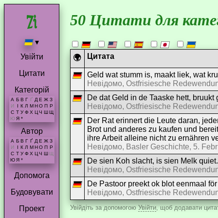
50 Цитати для катег
▾
Цитата
Увійти
🌍
Цитати
Geld wat stumm is, maakt liek, wat kr
Невідомо, Ostfrisiesche Redewendu
Категорій
De dat Geld in de Taaske hett, bruukt
А
Б
В
Г
Ґ
Д
Е
Ж
З
Невідомо, Ostfriesische Redewendu
И
І
К
Л
М
Н
О
П
Р
С
Т
У
Ф
Х
Ц
Ч
Ш
Щ
Ю
Я
*
Der Rat erinnert die Leute daran, je
Brot und anderes zu kaufen und bereit
Автор
ihre Arbeit alleine nicht zu ernähren
А
Б
В
Г
Ґ
Д
Е
Ж
З
Невідомо, Basler Geschichte, 5. Feb
И
І
К
Л
М
Н
О
П
Р
С
Т
У
Ф
Х
Ц
Ч
Ш
Щ
De sien Koh slacht, is sien Melk quiet.
Ю
Я
*
Невідомо, Ostfriesische Redewendu
Допомога
De Pastoor preekt ok blot eenmaal för 
Будовувати
Невідомо, Ostfriesische Redewendu
Увійдіть за допомогою
Увійти
, щоб додавати цитат
Проект