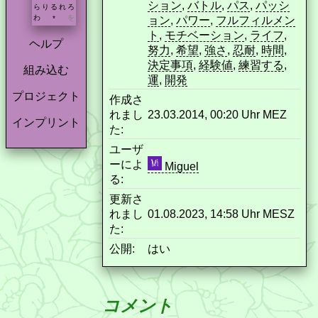
ション
,
バトル
,
パス
,
パッシ
ら
り
る
れ
ろ
わ
を
ョン
,
パワー
,
フルフィルメン
*
ト
,
モチベーション
,
ライフ
,
ヘルプ
努力
,
希望
,
強さ
,
忍耐
,
時間
,
決定事項
,
経験値
,
練習する
,
組み込む
運
,
開発
プロジェクト
作成さ
れまし
23.03.2014, 00:20 Uhr MEZ
インプリント
た:
ユーザ
ーによ
Miguel
る:
更新さ
れまし
01.08.2023, 14:58 Uhr MESZ
た:
公開:
はい
コメント