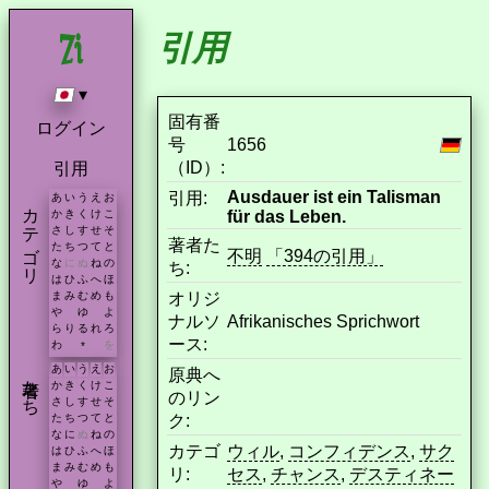
引用
▾
固有番
ログイン
号
1656
（ID）:
引用
Ausdauer ist ein Talisman
引用:
あ
い
う
え
お
カテゴリ
für das Leben.
か
き
く
け
こ
さ
し
す
せ
そ
著者た
た
ち
つ
て
と
不明
「394の引用」
な
に
ぬ
ね
の
ち:
は
ひ
ふ
へ
ほ
オリジ
ま
み
む
め
も
や
ゆ
よ
ナルソ
Afrikanisches Sprichwort
ら
り
る
れ
ろ
ース:
わ
を
*
あ
い
う
え
お
原典へ
著者たち
か
き
く
け
こ
のリン
さ
し
す
せ
そ
ク:
た
ち
つ
て
と
な
に
ぬ
ね
の
カテゴ
ウィル
,
コンフィデンス
,
サク
は
ひ
ふ
へ
ほ
ま
み
む
め
も
リ:
セス
,
チャンス
,
デスティネー
や
ゆ
よ