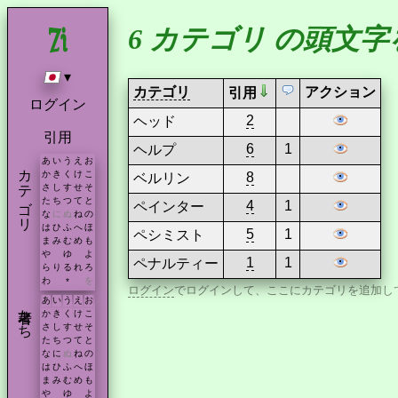
6 カテゴリ の頭文
▾
カテゴリ
アクション
引用
ログイン
2
ヘッド
引用
6
1
ヘルプ
あ
い
う
え
お
カテゴリ
か
き
く
け
こ
8
ベルリン
さ
し
す
せ
そ
た
ち
つ
て
と
4
1
ペインター
な
に
ぬ
ね
の
は
ひ
ふ
へ
ほ
5
1
ペシミスト
ま
み
む
め
も
や
ゆ
よ
1
1
ペナルティー
ら
り
る
れ
ろ
わ
を
*
ログイン
でログインして、ここにカテゴリを追加し
あ
い
う
え
お
著者たち
か
き
く
け
こ
さ
し
す
せ
そ
た
ち
つ
て
と
な
に
ぬ
ね
の
は
ひ
ふ
へ
ほ
ま
み
む
め
も
や
ゆ
よ