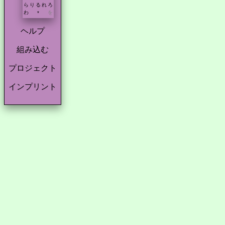
ら
り
る
れ
ろ
わ
を
*
ヘルプ
組み込む
プロジェクト
インプリント