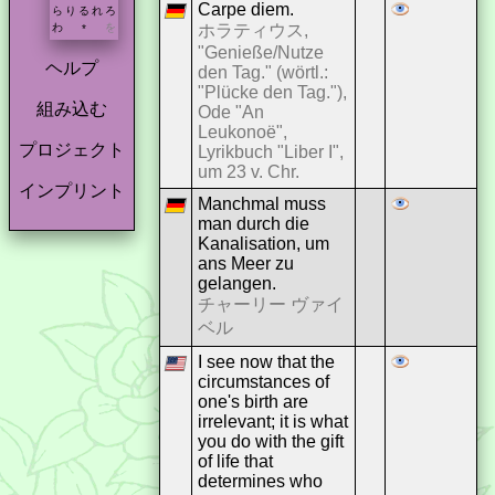
Carpe diem.
ら
り
る
れ
ろ
ホラティウス,
わ
を
*
"Genieße/Nutze
ヘルプ
den Tag." (wörtl.:
"Plücke den Tag."),
組み込む
Ode "An
Leukonoë",
プロジェクト
Lyrikbuch "Liber I",
um 23 v. Chr.
インプリント
Manchmal muss
man durch die
Kanalisation, um
ans Meer zu
gelangen.
チャーリー ヴァイ
ベル
I see now that the
circumstances of
one's birth are
irrelevant; it is what
you do with the gift
of life that
determines who