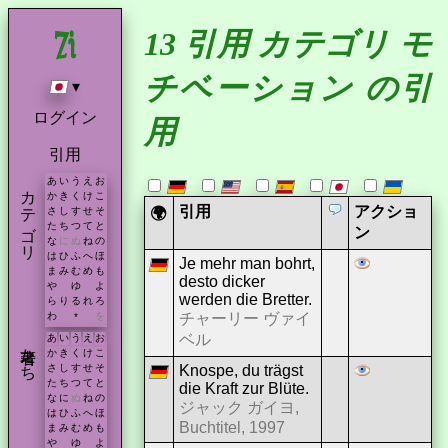
13 引用 カテゴリ モ
チベーション の引
▾
ログイン
用
引用
あ
い
う
え
お
カテゴリ
か
き
く
け
こ
引用
アクショ
🌍
さ
し
す
せ
そ
た
ち
つ
て
と
ン
な
に
ぬ
ね
の
は
ひ
ふ
へ
ほ
Je mehr man bohrt,
ま
み
む
め
も
desto dicker
や
ゆ
よ
werden die Bretter.
ら
り
る
れ
ろ
チャーリー ヴァイ
わ
を
*
ベル
あ
い
う
え
お
著者たち
か
き
く
け
こ
Knospe, du trägst
さ
し
す
せ
そ
た
ち
つ
て
と
die Kraft zur Blüte.
な
に
ぬ
ね
の
ジャック ガイヨ,
は
ひ
ふ
へ
ほ
Buchtitel, 1997
ま
み
む
め
も
や
ゆ
よ