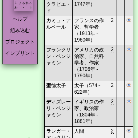
ら
り
る
れ
ろ
クラピエ・
1747年）
わ
を
*
ド
ヘルプ
2
カ
ミュ・ア
フランスの作
ルベール
家、哲学者
組み込む
（1913年 -
1960年）
プロジェクト
2
フ
ランクリ
アメリカの政
インプリント
ン・ベンジ
治家、自然科
ャミン
学者、作家
（1706年 -
1790年）
2
聖
徳太子
太子（574～
622年）
2
デ
ィズレー
イギリスの作
リ・ベンジ
家、政治家
ャミン
（1804年 -
1881年）
2
ラ
ンガー・
人間
アレクサン