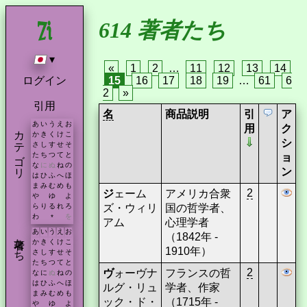
614 著者たち
▾
«
1
2
…
11
12
13
14
ログイン
15
16
17
18
19
…
61
6
2
»
引用
名
商品説明
引
ア
あ
い
う
え
お
用
ク
カテゴリ
か
き
く
け
こ
シ
さ
し
す
せ
そ
た
ち
つ
て
と
ョ
な
に
ぬ
ね
の
ン
は
ひ
ふ
へ
ほ
ま
み
む
め
も
2
ジ
ェーム
アメリカ合衆
や
ゆ
よ
ズ・ウィリ
国の哲学者、
ら
り
る
れ
ろ
わ
を
*
アム
心理学者
あ
い
う
え
お
（1842年 -
著者たち
か
き
く
け
こ
1910年）
さ
し
す
せ
そ
た
ち
つ
て
と
2
ヴ
ォーヴナ
フランスの哲
な
に
ぬ
ね
の
は
ひ
ふ
へ
ほ
ルグ・リュ
学者、作家
ま
み
む
め
も
ック・ド・
（1715年 -
や
ゆ
よ