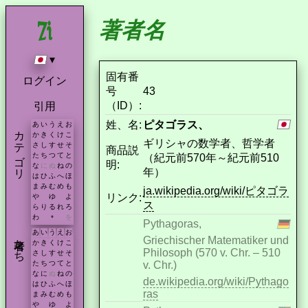
著者名
▾
固有番
ログイン
号
43
（ID）:
引用
姓、名:
ピタゴラス、
あ
い
う
え
お
カテゴリ
か
き
く
け
こ
ギリシャの数学者、哲学者
さ
し
す
せ
そ
商品説
た
ち
つ
て
と
（紀元前570年～紀元前510
明:
な
に
ぬ
ね
の
年）
は
ひ
ふ
へ
ほ
ま
み
む
め
も
ja.wikipedia.org/wiki/ピタゴラ
リンク:
や
ゆ
よ
ス
ら
り
る
れ
ろ
わ
を
*
Pythagoras,
あ
い
う
え
お
著者たち
Griechischer Matematiker und
か
き
く
け
こ
Philosoph (570 v. Chr. – 510
さ
し
す
せ
そ
v. Chr.)
た
ち
つ
て
と
な
に
ぬ
ね
の
de.wikipedia.org/wiki/Pythago
は
ひ
ふ
へ
ほ
ras
ま
み
む
め
も
や
ゆ
よ