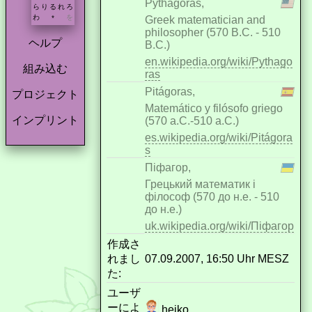
Pythagoras,
ら
り
る
れ
ろ
わ
を
Greek matematician and
*
philosopher (570 B.C. - 510
ヘルプ
B.C.)
en.wikipedia.org/wiki/Pythago
組み込む
ras
Pitágoras,
プロジェクト
Matemático y filósofo griego
インプリント
(570 a.C.-510 a.C.)
es.wikipedia.org/wiki/Pitágora
s
Піфагор,
Грецький математик і
філософ (570 до н.е. - 510
до н.е.)
uk.wikipedia.org/wiki/Піфагор
作成さ
れまし
07.09.2007, 16:50 Uhr MESZ
た:
ユーザ
ーによ
heiko