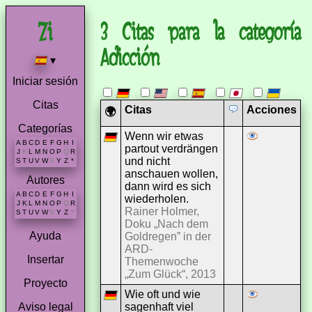
3 Citas para la categoría
Adicción
▾
Iniciar sesión
Citas
Citas
Acciones
🌍
Categorías
Wenn wir etwas
A
B
C
D
E
F
G
H
I
partout verdrängen
J
K
L
M
N
O
P
Q
R
und nicht
S
T
U
V
W
X
Y
Z
*
anschauen wollen,
Autores
dann wird es sich
A
B
C
D
E
F
G
H
I
wiederholen.
J
K
L
M
N
O
P
Q
R
Rainer Holmer,
S
T
U
V
W
X
Y
Z
*
Doku „Nach dem
Ayuda
Goldregen” in der
ARD-
Insertar
Themenwoche
„Zum Glück“, 2013
Proyecto
Wie oft und wie
sagenhaft viel
Aviso legal