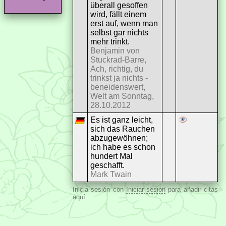
überall gesoffen
wird, fällt einem
erst auf, wenn man
selbst gar nichts
mehr trinkt.
Benjamin von
Stuckrad-Barre,
Ach, richtig, du
trinkst ja nichts -
beneidenswert,
Welt am Sonntag,
28.10.2012
Es ist ganz leicht,
sich das Rauchen
abzugewöhnen;
ich habe es schon
hundert Mal
geschafft.
Mark Twain
Inicia sesión con
Iniciar sesión
para añadir citas
aquí.