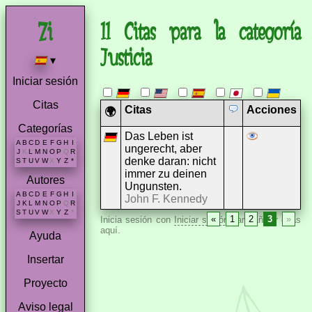
11 Citas para la categoría
Justicia
▾
Iniciar sesión
Citas
Citas
Acciones
🌍
Categorías
Das Leben ist
A
B
C
D
E
F
G
H
I
ungerecht, aber
J
K
L
M
N
O
P
Q
R
denke daran: nicht
S
T
U
V
W
X
Y
Z
*
immer zu deinen
Autores
Ungunsten.
A
B
C
D
E
F
G
H
I
John F. Kennedy
J
K
L
M
N
O
P
Q
R
S
T
U
V
W
X
Y
Z
*
«
1
2
3
»
Inicia sesión con
Iniciar sesión
para añadir citas
aquí.
Ayuda
Insertar
Proyecto
Aviso legal