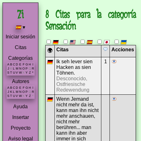
8 Citas para la categoría
Sensación
▾
Iniciar sesión
Citas
Citas
Acciones
🌍
Categorías
Ik seh lever sien
1
A
B
C
D
E
F
G
H
I
Hacken as sien
J
K
L
M
N
O
P
Q
R
Töhnen.
S
T
U
V
W
X
Y
Z
*
Desconocido,
Autores
Ostfriesische
A
B
C
D
E
F
G
H
I
Redewendung
J
K
L
M
N
O
P
Q
R
S
T
U
V
W
X
Y
Z
*
Wenn Jemand
nicht mehr da ist,
Ayuda
kann man ihn nicht
mehr anschauen,
Insertar
nicht mehr
berühren... man
Proyecto
kann ihn aber
immer in sich
Aviso legal