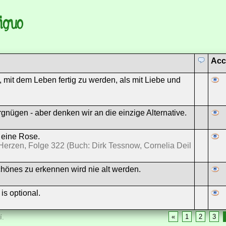
tiguo
Acc
, mit dem Leben fertig zu werden, als mit Liebe und
ergnügen - aber denken wir an die einzige Alternative.
 eine Rose.
erzen, Folge 322 (Buch: Dirk Tessnow, Cornelia Deil
Schönes zu erkennen wird nie alt werden.
is optional.
«
1
2
3
í.