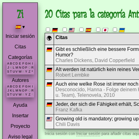
20 Citas para la categoría An
▾
Iniciar sesión
Citas
🌍
Citas
Gibt es schließlich eine bessere Form
Humor?
Categorías
Charles Dickens, David Copperfield
A
B
C
D
E
F
G
H
I
J
K
L
M
N
O
P
Q
R
Alt werden ist natürlich kein reines V
S
T
U
V
W
X
Y
Z
*
Robert Lembke
Autores
Auch eine welke Rose ist immer noch
A
B
C
D
E
F
G
H
I
Desconocido, Hanna - Folge deinem H
J
K
L
M
N
O
P
Q
R
u. Team), Telenovela, 2010
S
T
U
V
W
X
Y
Z
*
Jeder, der sich die Fähigkeit erhält, 
Ayuda
Franz Kafka
Insertar
Growing old is mandatory; growing up 
Chili Davis
Proyecto
Inicia sesión con
Iniciar sesión
para añadir citas aqu
Aviso legal