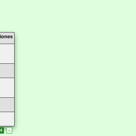
iones
4
»