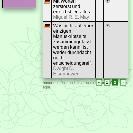
Mit Worten
zerstörst und
erreichst Du alles.
Miguel R. E. May
Was nicht auf einer
einzigen
Manuskriptseite
zusammengefasst
werden kann, ist
weder durchdacht
noch
entscheidungsreif.
Dwight D.
Eisenhower
«
1
2
»
Inicia sesión con
Iniciar sesión
para añadir citas
aquí.