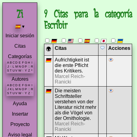
9 Citas para la categoría
Escribir
▾
Iniciar sesión
Citas
Citas
Acciones
🌍
Categorías
Aufrichtigkeit ist
A
B
C
D
E
F
G
H
I
die erste Pflicht
J
K
L
M
N
O
P
Q
R
des Kritikers.
S
T
U
V
W
X
Y
Z
*
Marcel Reich-
Autores
Ranicki
A
B
C
D
E
F
G
H
I
J
K
L
M
N
O
P
Q
R
Die meisten
S
T
U
V
W
X
Y
Z
*
Schriftsteller
verstehen von der
Ayuda
Literatur nicht mehr
als die Vögel von
Insertar
der Ornithologie.
Marcel Reich-
Proyecto
Ranicki
Aviso legal