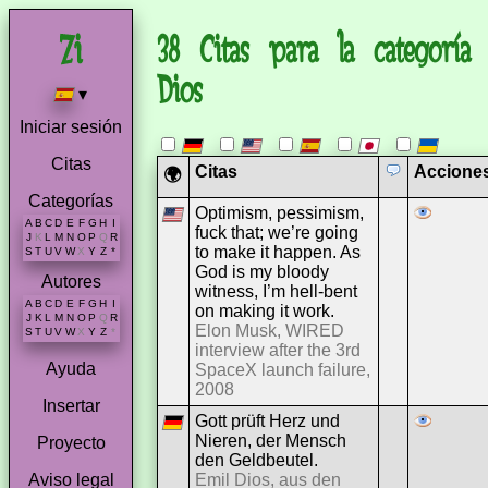
38 Citas para la categoría
Dios
▾
Iniciar sesión
Citas
Citas
Accione
🌍
Categorías
Optimism, pessimism,
A
B
C
D
E
F
G
H
I
fuck that; we’re going
J
K
L
M
N
O
P
Q
R
to make it happen. As
S
T
U
V
W
X
Y
Z
*
God is my bloody
Autores
witness, I’m hell-bent
A
B
C
D
E
F
G
H
I
on making it work.
J
K
L
M
N
O
P
Q
R
Elon Musk, WIRED
S
T
U
V
W
X
Y
Z
*
interview after the 3rd
Ayuda
SpaceX launch failure,
2008
Insertar
Gott prüft Herz und
Nieren, der Mensch
Proyecto
den Geldbeutel.
Emil Dios, aus den
Aviso legal