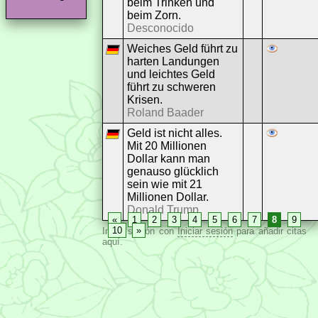
beim Trinken und
beim Zorn.
Desconocido
Weiches Geld führt zu
harten Landungen
und leichtes Geld
führt zu schweren
Krisen.
Roland Baader
Geld ist nicht alles.
Mit 20 Millionen
Dollar kann man
genauso glücklich
sein wie mit 21
Millionen Dollar.
Donald Trump
«
1
2
3
4
5
6
7
8
9
10
»
Inicia sesión con
Iniciar sesión
para añadir citas
aquí.