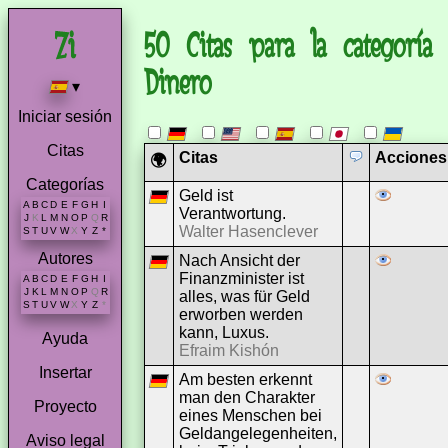
50 Citas para la categoría
Dinero
▾
Iniciar sesión
Citas
Citas
Acciones
🌍
Categorías
Geld ist
A
B
C
D
E
F
G
H
I
Verantwortung.
J
K
L
M
N
O
P
Q
R
Walter Hasenclever
S
T
U
V
W
X
Y
Z
*
Autores
Nach Ansicht der
Finanzminister ist
A
B
C
D
E
F
G
H
I
J
K
L
M
N
O
P
Q
R
alles, was für Geld
S
T
U
V
W
X
Y
Z
*
erworben werden
kann, Luxus.
Ayuda
Efraim Kishón
Insertar
Am besten erkennt
man den Charakter
Proyecto
eines Menschen bei
Geldangelegenheiten,
Aviso legal