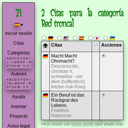
2 Citas para la categoría
Red troncal
▾
Iniciar sesión
Citas
Citas
Acciones
🌍
Categorías
Macht Macht
A
B
C
D
E
F
G
H
I
Ohnmacht?
J
K
L
M
N
O
P
Q
R
Desconocido,
S
T
U
V
W
X
Y
Z
*
christian h.
Autores
schmeißer - vor
A
B
C
D
E
F
G
H
I
dem (hoffentlich)
J
K
L
M
N
O
P
Q
R
letzten Irak-Krieg
S
T
U
V
W
X
Y
Z
*
Ein Beruf ist das
Ayuda
Rückgrat des
Lebens.
Insertar
Friedrich
Nietzsche
Proyecto
Inicia sesión con
Iniciar sesión
para añadir citas
Aviso legal