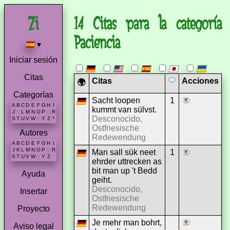
14 Citas para la categoría
Paciencia
▾
Iniciar sesión
Citas
Citas
Acciones
🌍
Categorías
Sacht loopen
1
A
B
C
D
E
F
G
H
I
kummt van sülvst.
J
K
L
M
N
O
P
Q
R
Desconocido,
S
T
U
V
W
X
Y
Z
*
Ostfriesische
Autores
Redewendung
A
B
C
D
E
F
G
H
I
J
K
L
M
N
O
P
Q
R
Man sall sük neet
1
S
T
U
V
W
X
Y
Z
*
ehrder uttrecken as
bit man up 't Bedd
Ayuda
geiht.
Desconocido,
Insertar
Ostfriesische
Redewendung
Proyecto
Je mehr man bohrt,
Aviso legal