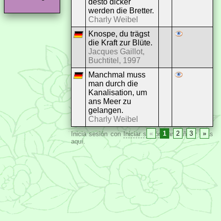
desto dicker
werden die Bretter.
Charly Weibel
Knospe, du trägst
die Kraft zur Blüte.
Jacques Gaillot,
Buchtitel, 1997
Manchmal muss
man durch die
Kanalisation, um
ans Meer zu
gelangen.
Charly Weibel
«
1
2
3
»
Inicia sesión con
Iniciar sesión
para añadir citas
aquí.