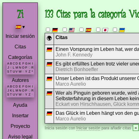
133 Citas para la categoría Vi
▾
Iniciar sesión
Citas
🌍
Citas
Einen Vorsprung im Leben hat, wer da
John F. Kennedy
Categorías
Es gibt erfülltes Leben trotz vieler un
A
B
C
D
E
F
G
H
I
J
K
L
M
N
O
P
Q
R
Dietrich Bonhoeffer
S
T
U
V
W
X
Y
Z
*
Unser Leben ist das Produkt unserer
Autores
Marco Aurelio
A
B
C
D
E
F
G
H
I
J
K
L
M
N
O
P
Q
R
Wer als Pinguin geboren wurde, wird
S
T
U
V
W
X
Y
Z
*
Selbsterfahrung in diesem Leben kein
Eckart von Hirschhausen, Glück kommt s
Ayuda
Das Glück im Leben hängt von den gu
Insertar
Marco Aurelio
Proyecto
«
Inicia sesión con
Iniciar sesión
para añadir citas aqu
Aviso legal