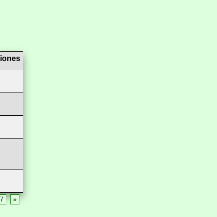
iones
7
»