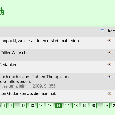
da
Acc
 anpackt, wo die anderen erst einmal reden.
erfüllter Wünsche.
 Gedanken.
 auch nach sieben Jahren Therapie und
e Giraffe werden.
elten allein ... , 2009, S. 356
ten Gedanken ab, die man hat.
1
2
…
12
13
14
15
16
17
18
19
20
…
26
2
í.