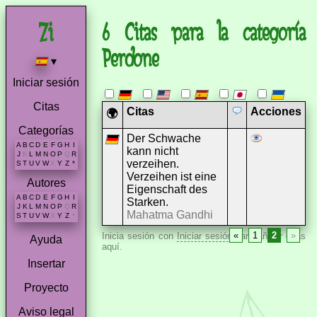
6 Citas para la categoría
Perdone
▾
Iniciar sesión
Citas
Citas
Acciones
🌍
Categorías
Der Schwache
A
B
C
D
E
F
G
H
I
kann nicht
J
K
L
M
N
O
P
Q
R
verzeihen.
S
T
U
V
W
X
Y
Z
*
Verzeihen ist eine
Autores
Eigenschaft des
A
B
C
D
E
F
G
H
I
Starken.
J
K
L
M
N
O
P
Q
R
Mahatma Gandhi
S
T
U
V
W
X
Y
Z
*
«
1
2
»
Inicia sesión con
Iniciar sesión
para añadir citas
Ayuda
aquí.
Insertar
Proyecto
Aviso legal