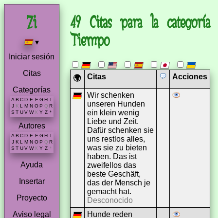
49 Citas para la categoría
Tiempo
▾
Iniciar sesión
Citas
Citas
Acciones
🌍
Categorías
Wir schenken
A
B
C
D
E
F
G
H
I
unseren Hunden
J
K
L
M
N
O
P
Q
R
ein klein wenig
S
T
U
V
W
X
Y
Z
*
Liebe und Zeit.
Autores
Dafür schenken sie
A
B
C
D
E
F
G
H
I
uns restlos alles,
J
K
L
M
N
O
P
Q
R
was sie zu bieten
S
T
U
V
W
X
Y
Z
*
haben. Das ist
Ayuda
zweifellos das
beste Geschäft,
Insertar
das der Mensch je
gemacht hat.
Proyecto
Desconocido
Hunde reden
Aviso legal