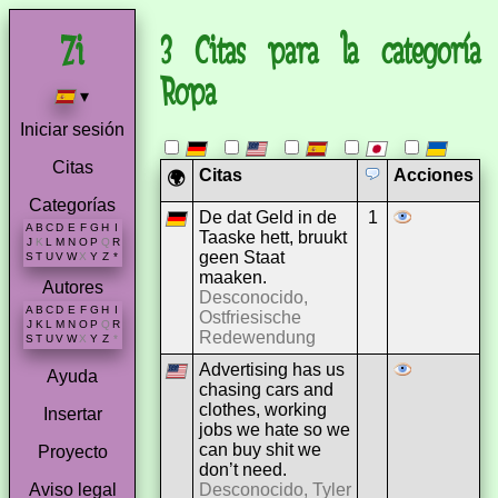
3 Citas para la categoría
Ropa
▾
Iniciar sesión
Citas
Citas
Acciones
🌍
Categorías
De dat Geld in de
1
A
B
C
D
E
F
G
H
I
Taaske hett, bruukt
J
K
L
M
N
O
P
Q
R
geen Staat
S
T
U
V
W
X
Y
Z
*
maaken.
Autores
Desconocido,
A
B
C
D
E
F
G
H
I
Ostfriesische
J
K
L
M
N
O
P
Q
R
Redewendung
S
T
U
V
W
X
Y
Z
*
Advertising has us
Ayuda
chasing cars and
clothes, working
Insertar
jobs we hate so we
can buy shit we
Proyecto
don’t need.
Desconocido, Tyler
Aviso legal