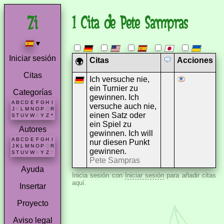
1 Cita de Pete Sampras
▾
Iniciar sesión
Citas
Acciones
🌍
Citas
Ich versuche nie,
ein Turnier zu
Categorías
gewinnen. Ich
A
B
C
D
E
F
G
H
I
versuche auch nie,
J
K
L
M
N
O
P
Q
R
einen Satz oder
S
T
U
V
W
X
Y
Z
*
ein Spiel zu
Autores
gewinnen. Ich will
A
B
C
D
E
F
G
H
I
nur diesen Punkt
J
K
L
M
N
O
P
Q
R
gewinnen.
S
T
U
V
W
X
Y
Z
*
Pete Sampras
Ayuda
Inicia sesión con
Iniciar sesión
para añadir citas
aquí.
Insertar
Proyecto
Aviso legal