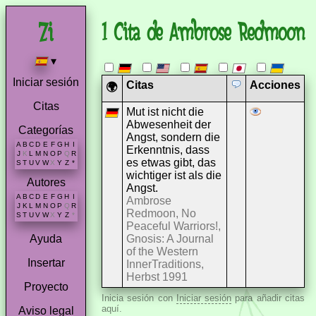
1 Cita de Ambrose Redmoon
▾
Iniciar sesión
Citas
Acciones
🌍
Citas
Mut ist nicht die
Abwesenheit der
Categorías
Angst, sondern die
A
B
C
D
E
F
G
H
I
Erkenntnis, dass
J
K
L
M
N
O
P
Q
R
es etwas gibt, das
S
T
U
V
W
X
Y
Z
*
wichtiger ist als die
Autores
Angst.
A
B
C
D
E
F
G
H
I
Ambrose
J
K
L
M
N
O
P
Q
R
Redmoon, No
S
T
U
V
W
X
Y
Z
*
Peaceful Warriors!,
Gnosis: A Journal
Ayuda
of the Western
Insertar
InnerTraditions,
Herbst 1991
Proyecto
Inicia sesión con
Iniciar sesión
para añadir citas
aquí.
Aviso legal