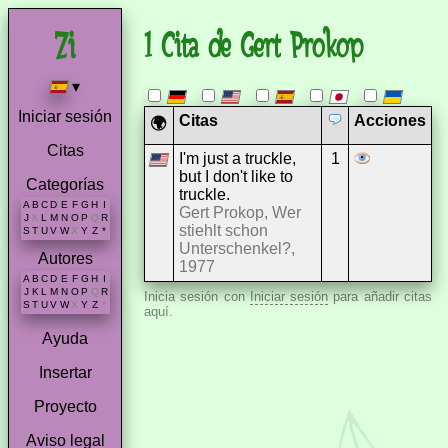
1 Cita de Gert Prokop
▾
Iniciar sesión
Citas
Acciones
🌍
Citas
I'm just a truckle,
1
but I don't like to
Categorías
truckle.
A
B
C
D
E
F
G
H
I
Gert Prokop, Wer
J
K
L
M
N
O
P
Q
R
stiehlt schon
S
T
U
V
W
X
Y
Z
*
Unterschenkel?,
Autores
1977
A
B
C
D
E
F
G
H
I
J
K
L
M
N
O
P
Q
R
Inicia sesión con
Iniciar sesión
para añadir citas
S
T
U
V
W
X
Y
Z
*
aquí.
Ayuda
Insertar
Proyecto
Aviso legal