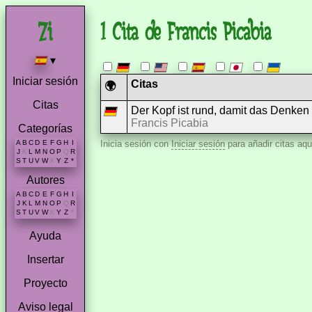
1 Cita de Francis Picabia
▾
Iniciar sesión
Citas
🌍
Citas
Der Kopf ist rund, damit das Denken
Francis Picabia
Categorías
A
B
C
D
E
F
G
H
I
Inicia sesión con
Iniciar sesión
para añadir citas aqu
J
K
L
M
N
O
P
Q
R
S
T
U
V
W
X
Y
Z
*
Autores
A
B
C
D
E
F
G
H
I
J
K
L
M
N
O
P
Q
R
S
T
U
V
W
X
Y
Z
*
Ayuda
Insertar
Proyecto
Aviso legal