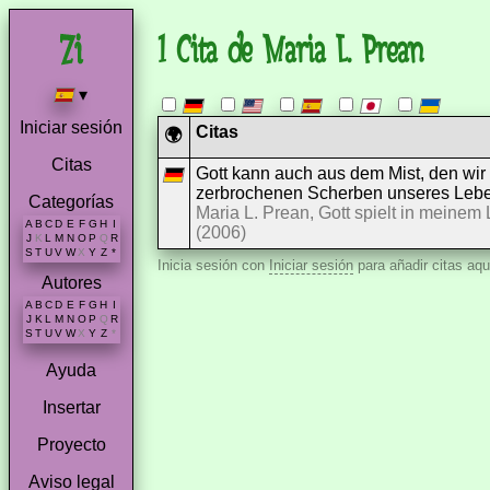
1 Cita de Maria L. Prean
▾
Iniciar sesión
Citas
🌍
Citas
Gott kann auch aus dem Mist, den wi
zerbrochenen Scherben unseres Leb
Categorías
Maria L. Prean, Gott spielt in meinem 
A
B
C
D
E
F
G
H
I
(2006)
J
K
L
M
N
O
P
Q
R
S
T
U
V
W
X
Y
Z
*
Inicia sesión con
Iniciar sesión
para añadir citas aqu
Autores
A
B
C
D
E
F
G
H
I
J
K
L
M
N
O
P
Q
R
S
T
U
V
W
X
Y
Z
*
Ayuda
Insertar
Proyecto
Aviso legal