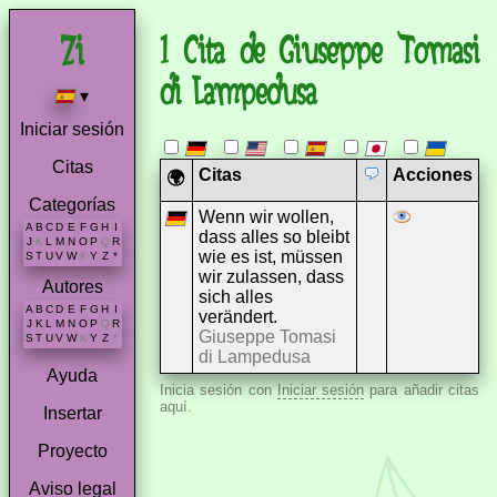
1 Cita de Giuseppe Tomasi
di Lampedusa
▾
Iniciar sesión
Citas
Citas
Acciones
🌍
Categorías
Wenn wir wollen,
A
B
C
D
E
F
G
H
I
dass alles so bleibt
J
K
L
M
N
O
P
Q
R
wie es ist, müssen
S
T
U
V
W
X
Y
Z
*
wir zulassen, dass
Autores
sich alles
A
B
C
D
E
F
G
H
I
verändert.
J
K
L
M
N
O
P
Q
R
Giuseppe Tomasi
S
T
U
V
W
X
Y
Z
*
di Lampedusa
Ayuda
Inicia sesión con
Iniciar sesión
para añadir citas
aquí.
Insertar
Proyecto
Aviso legal