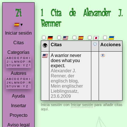
1 Cita de Alexander J.
Renner
▾
Iniciar sesión
Citas
Citas
Acciones
🌍
Categorías
A warrior never
A
B
C
D
E
F
G
H
I
does what you
J
K
L
M
N
O
P
Q
R
expect.
S
T
U
V
W
X
Y
Z
*
Alexander J.
Autores
Renner, der
A
B
C
D
E
F
G
H
I
englisch blog,
J
K
L
M
N
O
P
Q
R
Mein englischer
S
T
U
V
W
X
Y
Z
*
Lieblingssatz,
Ayuda
23.6.2009
Inicia sesión con
Iniciar sesión
para añadir citas
Insertar
aquí.
Proyecto
Aviso legal