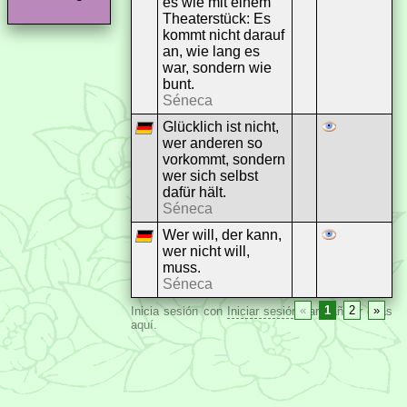
es wie mit einem
Theaterstück: Es
kommt nicht darauf
an, wie lang es
war, sondern wie
bunt.
Séneca
Glücklich ist nicht,
wer anderen so
vorkommt, sondern
wer sich selbst
dafür hält.
Séneca
Wer will, der kann,
wer nicht will,
muss.
Séneca
«
1
2
»
Inicia sesión con
Iniciar sesión
para añadir citas
aquí.