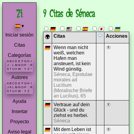
9 Citas de Séneca
▾
Iniciar sesión
Citas
Acciones
🌍
Citas
Wenn man nicht
weiß, welchen
Categorías
Hafen man
A
B
C
D
E
F
G
H
I
ansteuert, ist kein
J
K
L
M
N
O
P
Q
R
Wind günstig.
S
T
U
V
W
X
Y
Z
*
Séneca, Epistulae
Autores
morales ad
A
B
C
D
E
F
G
H
I
Lucilium
J
K
L
M
N
O
P
Q
R
(Moralische Briefe
S
T
U
V
W
X
Y
Z
*
an Lucilius), 65
Ayuda
Vertraue auf dein
Glück - und du
Insertar
ziehst es herbei.
Séneca
Proyecto
Mit dem Leben ist
Aviso legal