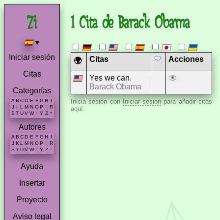
1 Cita de Barack Obama
▾
Iniciar sesión
Citas
Acciones
🌍
Citas
Yes we can.
Barack Obama
Categorías
A
B
C
D
E
F
G
H
I
Inicia sesión con
Iniciar sesión
para añadir citas
J
K
L
M
N
O
P
Q
R
aquí.
S
T
U
V
W
X
Y
Z
*
Autores
A
B
C
D
E
F
G
H
I
J
K
L
M
N
O
P
Q
R
S
T
U
V
W
X
Y
Z
*
Ayuda
Insertar
Proyecto
Aviso legal