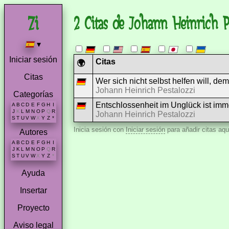
2 Citas de Johann Heinrich Pe
▾
Iniciar sesión
Citas
🌍
Citas
Wer sich nicht selbst helfen will, d
Johann Heinrich Pestalozzi
Categorías
Entschlossenheit im Unglück ist imm
A
B
C
D
E
F
G
H
I
J
K
L
M
N
O
P
Q
R
Johann Heinrich Pestalozzi
S
T
U
V
W
X
Y
Z
*
Inicia sesión con
Iniciar sesión
para añadir citas aqu
Autores
A
B
C
D
E
F
G
H
I
J
K
L
M
N
O
P
Q
R
S
T
U
V
W
X
Y
Z
*
Ayuda
Insertar
Proyecto
Aviso legal