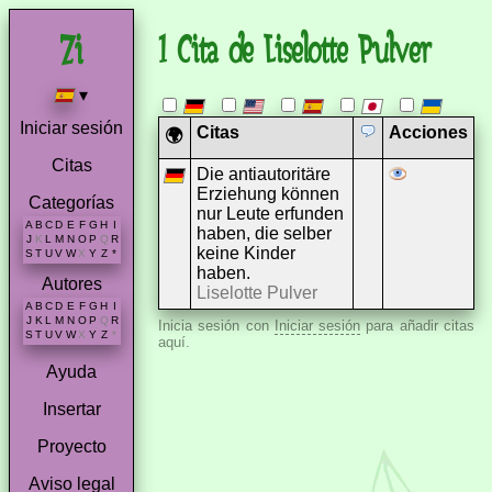
1 Cita de Liselotte Pulver
▾
Iniciar sesión
Citas
Acciones
🌍
Citas
Die antiautoritäre
Erziehung können
Categorías
nur Leute erfunden
A
B
C
D
E
F
G
H
I
haben, die selber
J
K
L
M
N
O
P
Q
R
keine Kinder
S
T
U
V
W
X
Y
Z
*
haben.
Autores
Liselotte Pulver
A
B
C
D
E
F
G
H
I
J
K
L
M
N
O
P
Q
R
Inicia sesión con
Iniciar sesión
para añadir citas
S
T
U
V
W
X
Y
Z
*
aquí.
Ayuda
Insertar
Proyecto
Aviso legal