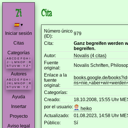
Cita
▾
Número único
Iniciar sesión
979
(ID):
Citas
Cita:
Ganz begreifen werden wi
begreifen.
Categorías
Autor:
Novalis
(4 citas)
A
B
C
D
E
F
G
H
I
Fuente
J
K
L
M
N
O
P
Q
R
Novalis Schriften, Philoso
S
T
U
V
W
X
Y
Z
*
original:
Autores
Enlace a la
books.google.de/books
fuente
A
B
C
D
E
F
G
H
I
ns+nie,+aber+wir+werde
J
K
L
M
N
O
P
Q
R
original:
S
T
U
V
W
X
Y
Z
*
Categorías:
Ayuda
Creado:
18.10.2008, 15:55 Uhr M
Insertar
por el usuario:
heiko
Actualizado:
01.08.2023, 14:58 Uhr M
Proyecto
Público:
Sí
Aviso legal