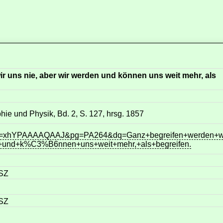
r uns nie, aber wir werden und können uns weit mehr, als
phie und Physik, Bd. 2, S. 127, hrsg. 1857
?id=xhYPAAAAQAAJ&pg=PA264&dq=Ganz+begreifen+werden+w
n+und+k%C3%B6nnen+uns+weit+mehr,+als+begreifen.
ESZ
ESZ