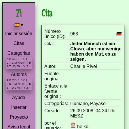
Cita
▾
Número
Iniciar sesión
963
único (ID):
Citas
Cita:
Jeder Mensch ist ein
Clown, aber nur wenige
Categorías
haben den Mut, es zu
zeigen.
A
B
C
D
E
F
G
H
I
J
K
L
M
N
O
P
Q
R
Autor:
Charlie Rivel
S
T
U
V
W
X
Y
Z
*
Fuente
Autores
original:
A
B
C
D
E
F
G
H
I
J
K
L
M
N
O
P
Q
R
Enlace a la
S
T
U
V
W
X
Y
Z
*
fuente
original:
Ayuda
Categorías:
Humano
,
Payaso
Insertar
Creado:
26.09.2008, 04:34 Uhr
MESZ
Proyecto
por el
heiko
Aviso legal
usuario: