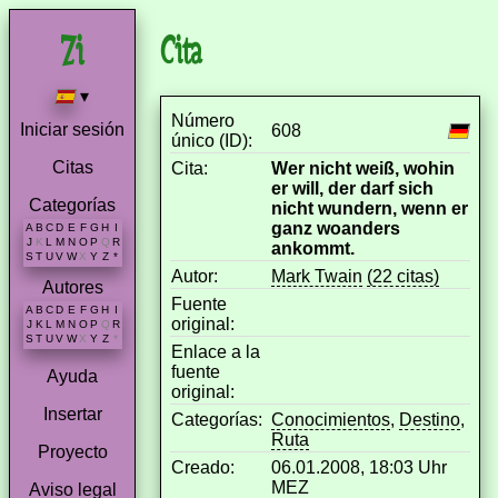
Cita
▾
Número
Iniciar sesión
608
único (ID):
Citas
Cita:
Wer nicht weiß, wohin
er will, der darf sich
Categorías
nicht wundern, wenn er
ganz woanders
A
B
C
D
E
F
G
H
I
J
K
L
M
N
O
P
Q
R
ankommt.
S
T
U
V
W
X
Y
Z
*
Autor:
Mark Twain
(22 citas)
Autores
Fuente
A
B
C
D
E
F
G
H
I
original:
J
K
L
M
N
O
P
Q
R
S
T
U
V
W
X
Y
Z
*
Enlace a la
fuente
Ayuda
original:
Insertar
Categorías:
Conocimientos
,
Destino
,
Ruta
Proyecto
Creado:
06.01.2008, 18:03 Uhr
MEZ
Aviso legal