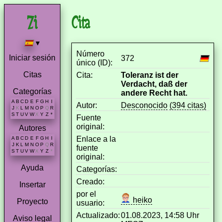
Cita
▾
Número
Iniciar sesión
372
único (ID):
Citas
Cita:
Toleranz ist der
Verdacht, daß der
Categorías
andere Recht hat.
A
B
C
D
E
F
G
H
I
Autor:
Desconocido
(394 citas)
J
K
L
M
N
O
P
Q
R
S
T
U
V
W
X
Y
Z
*
Fuente
original:
Autores
Enlace a la
A
B
C
D
E
F
G
H
I
J
K
L
M
N
O
P
Q
R
fuente
S
T
U
V
W
X
Y
Z
*
original:
Ayuda
Categorías:
Creado:
Insertar
por el
heiko
Proyecto
usuario:
Actualizado:
01.08.2023, 14:58 Uhr
Aviso legal