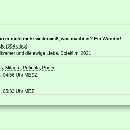
n er nicht mehr weiterweiß, was macht er? Ein Wunder!
do
(394 citas)
kramer und die ewige Liebe, Spielfilm, 2021
os
,
Milagro
,
Película
,
Poder
4, 04:56 Uhr MESZ
4, 05:33 Uhr MEZ