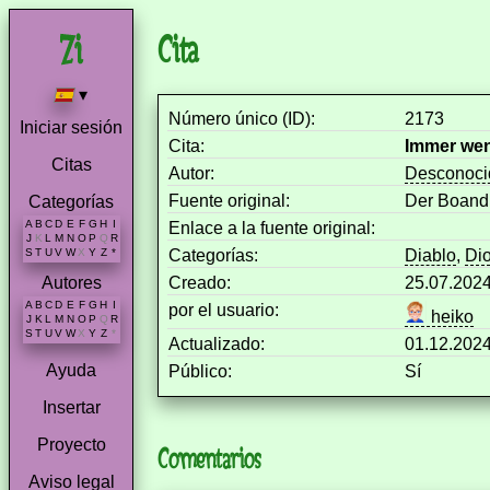
Cita
▾
Número único (ID):
2173
Iniciar sesión
Cita:
Immer wen
Citas
Autor:
Desconoci
Fuente original:
Der Boandl
Categorías
A
B
C
D
E
F
G
H
I
Enlace a la fuente original:
J
K
L
M
N
O
P
Q
R
Categorías:
Diablo
,
Di
S
T
U
V
W
X
Y
Z
*
Creado:
25.07.202
Autores
A
B
C
D
E
F
G
H
I
por el usuario:
heiko
J
K
L
M
N
O
P
Q
R
S
T
U
V
W
X
Y
Z
*
Actualizado:
01.12.202
Ayuda
Público:
Sí
Insertar
Proyecto
Comentarios
Aviso legal