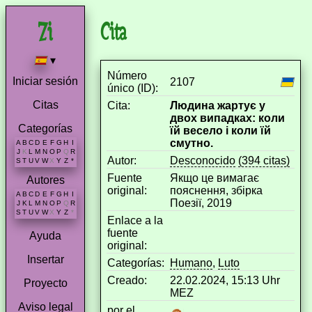
Cita
▾
Número
Iniciar sesión
2107
único (ID):
Citas
Cita:
Людина жартує у
двох випадках: коли
Categorías
їй весело і коли їй
смутно.
A
B
C
D
E
F
G
H
I
J
K
L
M
N
O
P
Q
R
Autor:
Desconocido
(394 citas)
S
T
U
V
W
X
Y
Z
*
Fuente
Якщо це вимагає
Autores
original:
пояснення, збірка
A
B
C
D
E
F
G
H
I
Поезії, 2019
J
K
L
M
N
O
P
Q
R
S
T
U
V
W
X
Y
Z
*
Enlace a la
fuente
Ayuda
original:
Insertar
Categorías:
Humano
,
Luto
Creado:
22.02.2024, 15:13 Uhr
Proyecto
MEZ
Aviso legal
por el